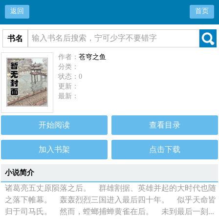
返回
首页
书名
作者：
苍穹之鱼
分类：
状态：0
更新：
最新：
开始阅读
查看目录
加入书架
点击下载
小说简介
诸葛亮五丈原陨落之后。 群雄割据、英雄并起的大时代也随
之落下帷幕。 轰轰烈烈三国进入最后四十年。 似乎天命皆
归于司马氏。 然而，螳螂捕蝉黄雀在后。 未到最后一刻...