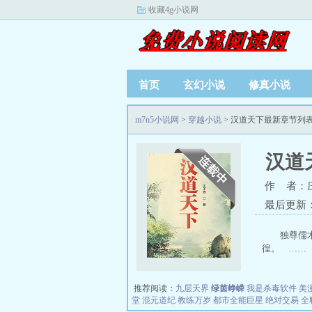
收藏4g小说网
首页
玄幻小说
修真小说
m7n5小说网
>
穿越小说
> 汉道天下最新章节列
汉道
作 者：
最后更新：20
独尊儒
徨。 …… 
推荐阅读：
九层天界
绿茵峥嵘
我是杀毒软件
美
堂
混元道纪
教练万岁
都市全能巨星
绝对交易
全