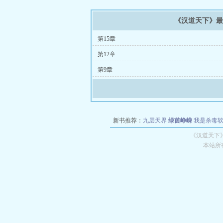
《汉道天下》
第15章
第12章
第9章
新书推荐：
九层天界
绿茵峥嵘
我是杀毒
空城
战争天堂
混元道纪
教练万岁
都市全
《汉道天下
本站所