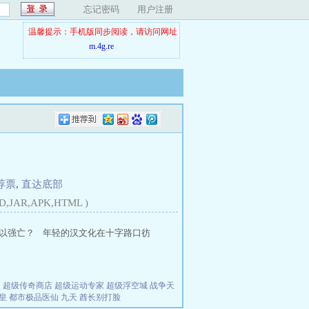
忘记密码
用户注册
温馨提示：手机版同步阅读，请访问网址
m.4g.re
荐票
,
直达底部
D,JAR,APK,HTML )
以强亡？ 年轻的汉文化在十字路口彷
夫
超级传奇商店
超级运动专家
超级浮空城
战争天
皇
都市极品医仙
九天
酋长别打脸