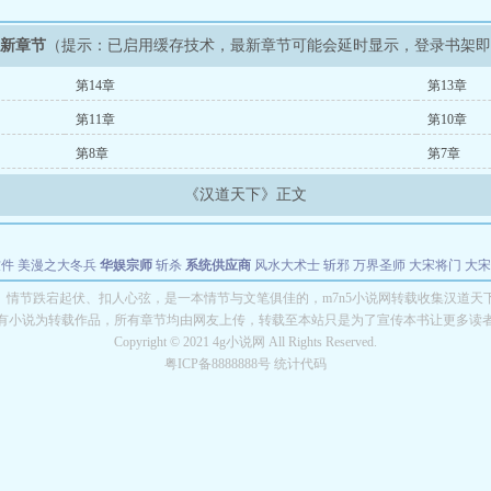
最新章节
（提示：已启用缓存技术，最新章节可能会延时显示，登录书架
第14章
第13章
第11章
第10章
第8章
第7章
《汉道天下》正文
软件
美漫之大冬兵
华娱宗师
斩杀
系统供应商
风水大术士
斩邪
万界圣师
大宋将门
大宋
能巨星
绝对交易
全职武神
位面复制大师
华娱特效大亨
原始大厨王
怪物聊天群
某美漫
》情节跌宕起伏、扣人心弦，是一本情节与文笔俱佳的，m7n5小说网转载收集汉道天
有小说为转载作品，所有章节均由网友上传，转载至本站只是为了宣传本书让更多读
长别打脸
Copyright © 2021 4g小说网 All Rights Reserved.
粤ICP备8888888号 统计代码