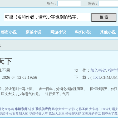
账号：
密码：
搜 索
都市小说
穿越小说
网游小说
科幻小说
其他小说
表
天下
庄不周
动 作：
加入书架
,
投推
26-04-12 02:19:56
下 载：
(
TXT
,CHM,UM
术，禅让闹剧一再上演。 养士百年，党锢之祸接踵而至。 国恒以弱灭，独汉
匡扶大汉，少年意气如龙。 道行天下，气吞...
漫之大冬兵
华娱宗师
斩杀
系统供应商
风水大术士
斩邪
万界圣师
大宋将门
大宋好屠
职武神
位面复制大师
华娱特效大亨
原始大厨王
怪物聊天群
某美漫的特工
我夺舍了魔