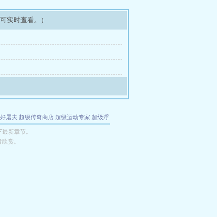
即可实时查看。）
好屠夫
超级传奇商店
超级运动专家
超级浮
的特工
我夺舍了魔皇
都市极品医仙
九天
酋
下最新章节。
者欣赏。