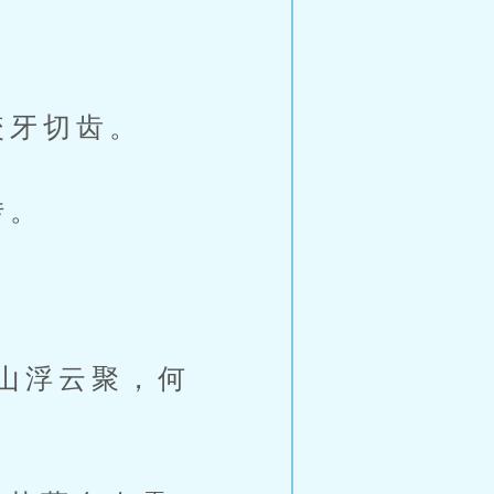
咬牙切齿。
转。
山浮云聚，何