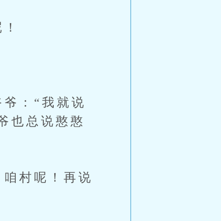
呢！
爷：“我就说
爷也总说憨憨
，咱村呢！再说