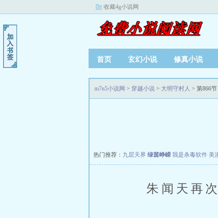
收藏4g小说网
首页
玄幻小说
修真小说
m7n5小说网
>
穿越小说
>
大明守村人
> 第866节
热门推荐：
九层天界
绿茵峥嵘
我是杀毒软件
美
朱闻天再次