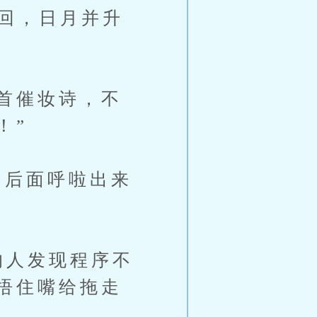
回，日月并升
首催妆诗，不
！”
后面呼啦出来
的人发现程序不
捂住嘴给拖走