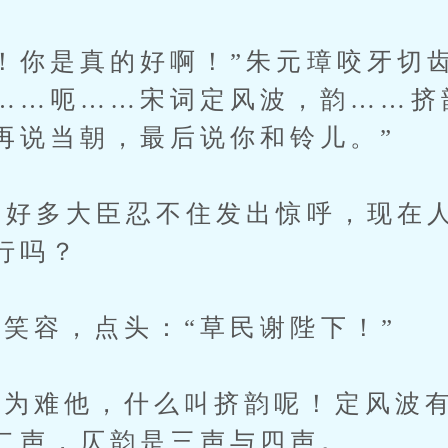
你是真的好啊！”朱元璋咬牙切齿
……呃……宋词定风波，韵……挤
再说当朝，最后说你和铃儿。”
好多大臣忍不住发出惊呼，现在
行吗？
容，点头：“草民谢陛下！”
难他，什么叫挤韵呢！定风波有
二声，仄韵是三声与四声。