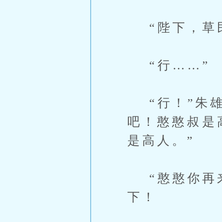
“陛下，草民
“行……”
“行！”朱雄
吧！憨憨叔是
是高人。”
“憨憨你再来
下！