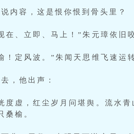
说内容，这是恨你恨到骨头里？
在、立即、马上！”朱元璋依旧
！定风波。”朱闻天思维飞速运
去，他出声：
度虚，红尘岁月问堪舆。流水青
只桑榆。