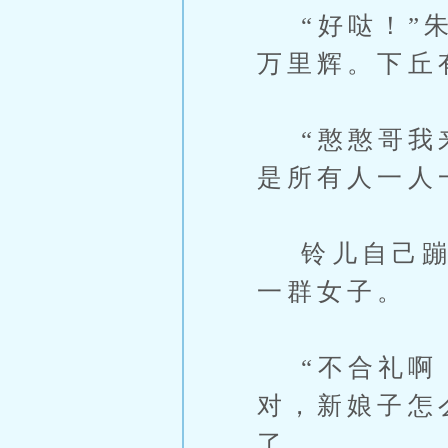
“好哒！”朱
万里辉。下丘
“憨憨哥我来
是所有人一人
铃儿自己蹦蹦
一群女子。
“不合礼啊，
对，新娘子怎
了。