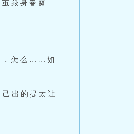
茧藏身春露
，怎么……如
自己出的提太让