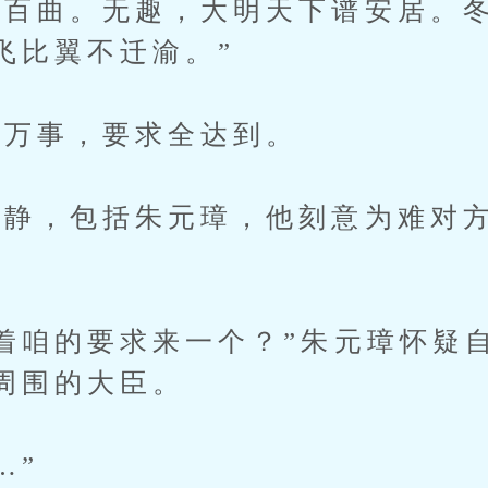
百曲。无趣，大明天下谱安居。冬
飞比翼不迁渝。”
万事，要求全达到。
，包括朱元璋，他刻意为难对方
咱的要求来一个？”朱元璋怀疑
周围的大臣。
…”