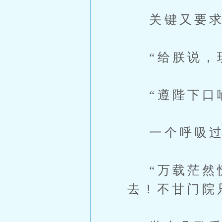
关键又要求
“给朕说，现
“遵陛下口喻
一个呼吸过
“万载茫然恍
去！不甘门院