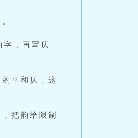
个。
的字，再写仄
的平和仄，这
，把韵给限制