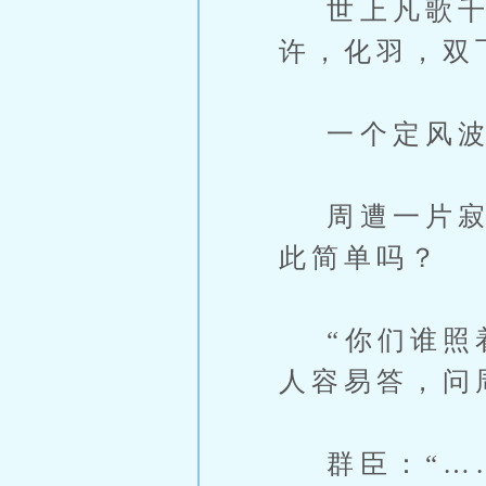
世上凡歌千
许，化羽，双
一个定风波
周遭一片寂静
此简单吗？
“你们谁照着
人容易答，问
群臣：“…