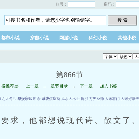
账号：
密码：
搜 索
都市小说
穿越小说
网游小说
科幻小说
其他小说
第866节
投推荐票
上一章
章节目录
下一章
加入书签
←
→
漫之大冬兵
华娱宗师
斩杀
系统供应商
风水大术士
斩邪
万界圣师
大宋将门
大宋好屠
要求，他都想说现代诗、散文了