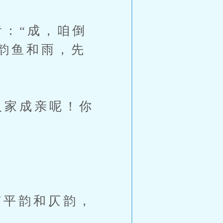
：“成，咱倒
韵鱼和雨，先
人家成亲呢！你
平韵和仄韵，