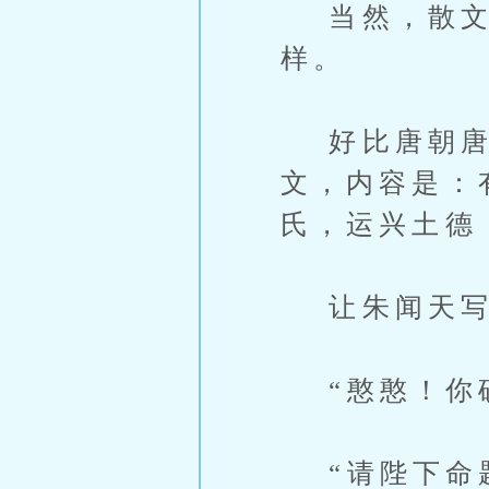
当然，散文
样。
好比唐朝唐玄
文，内容是：
氏，运兴土德
让朱闻天写
“憨憨！你确
“请陛下命题