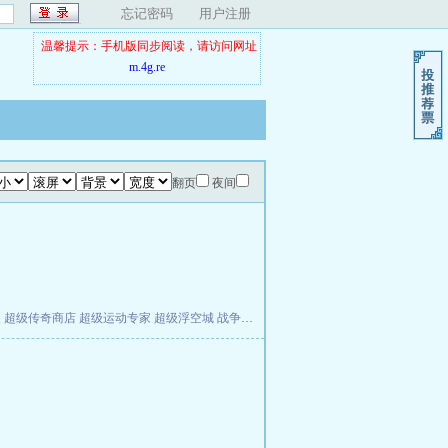
忘记密码
用户注册
温馨提示：手机版同步阅读，请访问网址
m.4g.re
翻页
夜间
夫
超级传奇商店
超级运动专家
超级浮空城
战争天堂
混元道纪
教练万岁
都市全能巨星
。