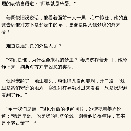
屈的表情自语道：“师尊就是笨蛋。”
姜周依旧没说话，他看着面前一人一凤，心中惊疑，他的直
觉告诉他对方不是梦境中的npc，更像是闯入他梦境的外来
者！
难道是遇到真的外星人了？
“你们是谁，为什么会来我的梦里？”姜周试探着开口，他冷
静下来，判断对方并非凶恶的类型。
银凤安静了，她歪着头，纯银瞳孔看向姜周，开口道：“这
里是我们守护的地方，察觉到有异动才过来看看，只是没想到
看到了你。”
“至于我们是谁...”银凤骄傲的挺起胸膛，她俯视着姜周说
道：“我是星源，他是我的师尊沧源，别看他长得年轻，其实
是个老古董了。”