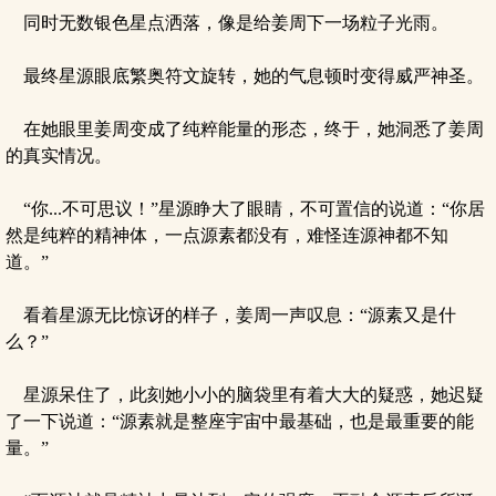
同时无数银色星点洒落，像是给姜周下一场粒子光雨。
最终星源眼底繁奥符文旋转，她的气息顿时变得威严神圣。
在她眼里姜周变成了纯粹能量的形态，终于，她洞悉了姜周
的真实情况。
“你...不可思议！”星源睁大了眼睛，不可置信的说道：“你居
然是纯粹的精神体，一点源素都没有，难怪连源神都不知
道。”
看着星源无比惊讶的样子，姜周一声叹息：“源素又是什
么？”
星源呆住了，此刻她小小的脑袋里有着大大的疑惑，她迟疑
了一下说道：“源素就是整座宇宙中最基础，也是最重要的能
量。”