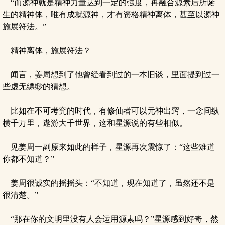
“而源神就是精神力量达到一定的强度，再融合源素后所诞
生的精神体，唯有成就源神，才有资格精神离体，甚至以源神
施展符法。”
精神离体，施展符法？
闻言，姜周想到了他曾经看到过的一本旧谈，里面提到过一
些虚无缥缈的猜想。
比如在不可考究的时代，有修仙者可以元神出窍，一念间纵
横千万里，遨游大千世界，这和星源说的有些相似。
见姜周一副原来如此的样子，星源再次震惊了：“这些难道
你都不知道？”
姜周很诚实的摇摇头：“不知道，现在知道了，虽然还不是
很清楚。”
“那在你的文明里没有人会运用源素吗？”星源感到好奇，然