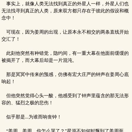
事实上，就像人类无法找到真正的外星人一样，外星人们也
无法找寻到真正的人类，原来双方都只存在于彼此的假设和概
念中！
可现在，因为姜周的出现，让原本永不相交的两条直线开始
交汇了！
此刻他突然有种错觉，隐约间，有一重大幕在他面前缓缓的
被揭开了，而大幕后却是一片混沌。
那是冥冥中传来的预感，仿佛有宏大庄严的钟声在姜周心底
响起！
但他突然觉得心头一酸，他感受到了钟声里蕴含的那无法形
容的、猛烈之极的悲伤！
似乎那是...为谁而响丧钟！
“姜周，姜周，你怎么哭了？”星源不知何时飘到了姜周面