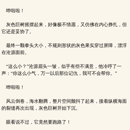
哗啦啦！
灰色巨树摇摆起来，好像极不情愿，又仿佛在内心挣扎，但
它还是妥协了。
最终一颗拳头大小，不规则形状的灰色果实穿过屏障，漂浮
在沧源面前。
“这么小？”沧源眉头一皱，似乎有些不满意，他冷哼了一
声：“你这么小气，万一以后那位记仇，我可不会帮你。”
哗啦啦！
风云倒卷，海水翻腾，整片空间颤抖了起来，接着纵横海面
的裂缝再次出现，灰色巨树开始下沉。
眼看说不过，它竟然要跑路了！