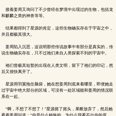
接着姜周又询问了不少曾经在梦境中出现过的生物，包括龙
和麒麟之类的神兽等等。
结果都得到了星源的肯定，这些生物确实存在于宇宙之中，
并且都极其强大。
姜周陷入沉思，这说明那些传说故事中有部分是真实的，传
说生物确实存在，只不过祂们来自人类探索不到的宇宙中。
祂们曾极其短暂的出现在人类文明，留下了祂们的印记，然
后又很快离开了。
星源用羽翼拖住脑袋，她在想姜周到底来着哪里，即便她走
过宇宙中绝大部分的区域，可没有一处区域能和姜周的情况联
系在一起。
“啊，不想了不想了！”星源摇了摇头，果断放弃了，然后她
看着姜周问道：“你是什么种族的，为什么我看不出你的原