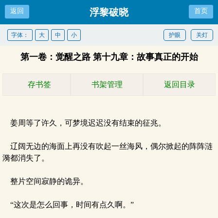
浮黎破晓
返回
首页
字体：
大
中
小
护眼
关灯
第一卷：觉醒之路 第十九章：故事真正的开始
存书签
书架管理
返回目录
姜周等了许久，可梦境迟迟没有结束的征兆。
辽阔无边的海面上再没有吹起一丝海风，偶尔掀起的阵阵涟
漪都消失了。
整片空间寂静的诡异。
“这次是怎么回事，时间有点久啊。”