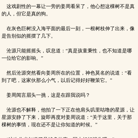
这戏剧性的一幕让一旁的姜周看呆了，他心想这棵树不是真
的人，但它是真的狗。
在灰色巨树没入海平面的最后一刻，一根树枝伸了出来，像
是告别似的摇摆了几下。
沧源只能摇摇头，叹息道：“真是孩童秉性，也不知道是哪
一位给它的影响。”
然后沧源突然看向姜周所在的位置，神色莫名的说道：“看
到了吧，这家伙那么小气，以后记得好好鞭策它。”
姜周闻言眉头一挑，这是在跟我说吗？
沧源也不解释，他拍了一下正在他肩头叽里咕噜的星源，让
星源安静了下来，旋即再度对姜周说道：“关于这里，关于那
棵树的事情，现在还不是让你知道的时候。”