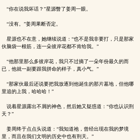
“你在说我坏话？”星源瞥了姜周一眼。
“没有。”姜周果断否定。
星源也不在意，她继续说道：“也不是我非要打，只是那家
伙脑袋一根筋，连一朵彼岸花都不肯给我。”
“他那里那么多彼岸花，我只不过摘了一朵年份最久的而
已，他就一副要跟我拼命的样子，真小气。”
“那家伙最后还说要把我放逐到他诞生的那片墓地，但他哪
里追的上我，哈哈哈！”
说着星源露出不屑的神色，然后她又疑惑道：“你也认识刑
天？”
姜周终于点点头说道：“我知道祂，曾经出现在我的梦境
里，而且在我们文明的历史中也有刑天。”