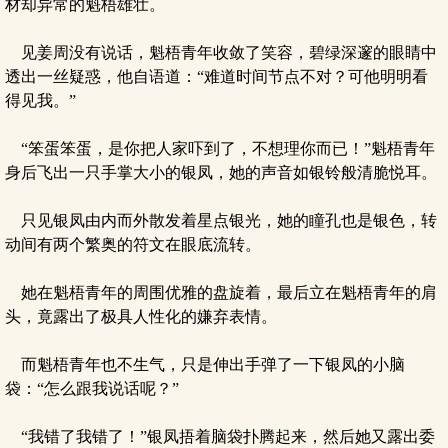
材却异常的魁梧雄壮。
见姜周没有说话，魁梧青年收敛了笑容，碧绿深邃的眼睛中
透出一丝疑惑，他自语道：“难道时间节点不对？可他明明看
得见我。”
“笨蛋笨蛋，是你把人家吓到了，不想理你而已！”魁梧青年
身后飞出一只手掌大小的银凤，她的声音如银铃般清脆悦耳。
只见银凤由内而外散发着星点银光，她的瞳孔也是银色，转
动间有两个繁奥的符文在眼底流转。
她在魁梧青年的周围优雅的盘旋着，最后立在魁梧青年的肩
头，竟露出了极具人性化的嫌弃表情。
而魁梧青年也不生气，只是伸出手弹了一下银凤的小脑
袋：“怎么跟我说话呢？”
“我错了我错了！”银凤捂着脑袋扑腾起来，然后她又露出委