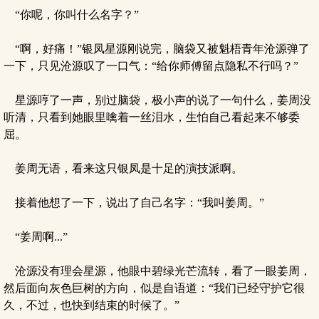
“你呢，你叫什么名字？”
“啊，好痛！”银凤星源刚说完，脑袋又被魁梧青年沧源弹了
一下，只见沧源叹了一口气：“给你师傅留点隐私不行吗？”
星源哼了一声，别过脑袋，极小声的说了一句什么，姜周没
听清，只看到她眼里噙着一丝泪水，生怕自己看起来不够委
屈。
姜周无语，看来这只银凤是十足的演技派啊。
接着他想了一下，说出了自己名字：“我叫姜周。”
“姜周啊...”
沧源没有理会星源，他眼中碧绿光芒流转，看了一眼姜周，
然后面向灰色巨树的方向，似是自语道：“我们已经守护它很
久，不过，也快到结束的时候了。”