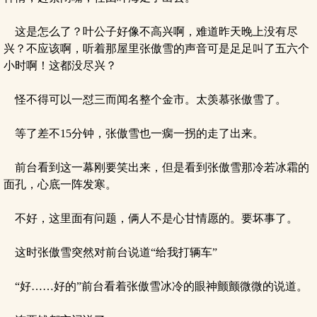
这是怎么了？叶公子好像不高兴啊，难道昨天晚上没有尽
兴？不应该啊，听着那屋里张傲雪的声音可是足足叫了五六个
小时啊！这都没尽兴？
怪不得可以一怼三而闻名整个金市。太羡慕张傲雪了。
等了差不15分钟，张傲雪也一瘸一拐的走了出来。
前台看到这一幕刚要笑出来，但是看到张傲雪那冷若冰霜的
面孔，心底一阵发寒。
不好，这里面有问题，俩人不是心甘情愿的。要坏事了。
这时张傲雪突然对前台说道“给我打辆车”
“好……好的”前台看着张傲雪冰冷的眼神颤颤微微的说道。