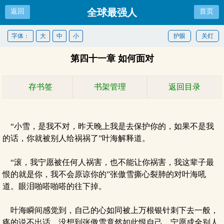
全球最强人
返回
首页
字体：
大
中
小
护眼
关灯
第四十一章 如何面对
存书签
书架管理
返回目录
“小雪，是我不对，昨天晚上我是去保护你的，如果不是我
的话，你就被别人给祸祸了”叶海解释道。
“滚，我宁愿被任何人祸害，也不能让你祸害，我这辈子最
恨的就是你，我不会原谅你的”张傲雪撕心裂肺的对叶海吼
道。眼泪啪嗒啪嗒的往下掉。
叶海瞬间感觉到，自己的心如同被上万根银针刺下去一般，
疼的说不出话。没想到张傲雪竟然如此恨自己，宁愿成全别人