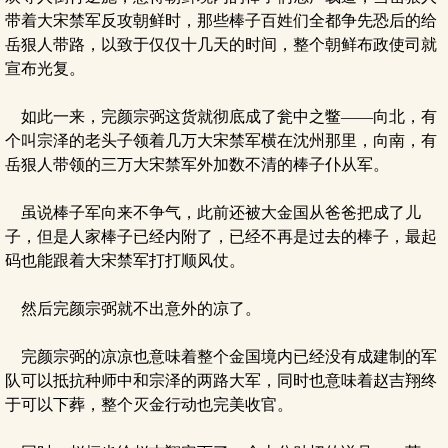
带着大宋禁军反攻朝鲜时，那些棒子百姓们全都争先恐后的给
岳狠人带路，以致于仅仅十几天的时间，整个朝鲜布政使司就
宣布光复。
如此一来，完颜宗弼这货就彻底成了瓮中之鳖——向北，有
个叫宗泽的老头子领着几万大宋禁军横在沈州那里，向南，有
岳狠人带领的三万大宋禁军外加数不清的棒子仆从军。
虽说棒子军向来不争气，此前还被大金国从爸爸把成了儿
子，但是人家棒子已经内附了，已经不再是过去的棒子，最起
码也能跟着大宋禁军打打顺风仗。
然后完颜宗弼就不出意外的凉了。
完颜宗弼的凉凉也意味着整个金国境内已经没有成建制的军
队可以抵抗种师中和宗泽的两路大军，同时也意味着赵吉翔终
于可以下葬，整个灭金行动也完美收官。