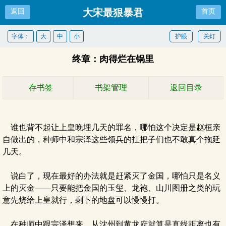
大宋最狠暴君
返回
首页
字体：
大
中
小
护眼
关灯
终章：肉得烂在锅里
存书签
书架管理
返回目录
谁也背不起让上皇晚埋几天的罪名，哪怕这个决定是赵桓亲
自做出的，种师中和宗泽这些领兵的扛把子们也不敢真个拖延
几天。
说白了，现在最好的办法就是赶紧灭了金国，哪怕只是名义
上的灭金——只要能把金国的玉玺、龙袍、山川图册之类的玩
意先烧给上皇就行，剩下的地盘可以慢慢打。
在种师中跟宗泽想来，从沈州到黄龙府就算是直线距离也有