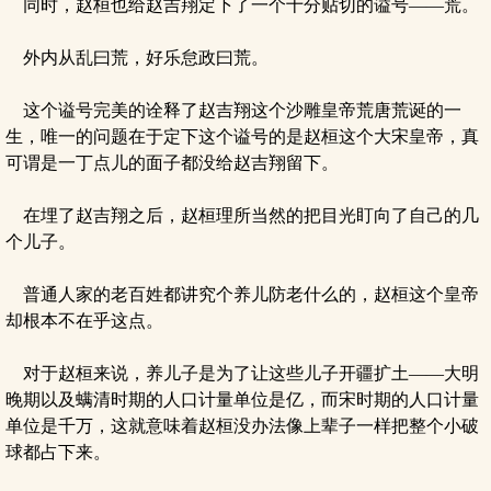
同时，赵桓也给赵吉翔定下了一个十分贴切的谥号——荒。
外内从乱曰荒，好乐怠政曰荒。
这个谥号完美的诠释了赵吉翔这个沙雕皇帝荒唐荒诞的一
生，唯一的问题在于定下这个谥号的是赵桓这个大宋皇帝，真
可谓是一丁点儿的面子都没给赵吉翔留下。
在埋了赵吉翔之后，赵桓理所当然的把目光盯向了自己的几
个儿子。
普通人家的老百姓都讲究个养儿防老什么的，赵桓这个皇帝
却根本不在乎这点。
对于赵桓来说，养儿子是为了让这些儿子开疆扩土——大明
晚期以及螨清时期的人口计量单位是亿，而宋时期的人口计量
单位是千万，这就意味着赵桓没办法像上辈子一样把整个小破
球都占下来。