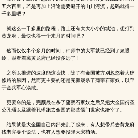
五六百里，若是再加上沿途需要避开的山川河流，起码就得一
千多里吧？
就这么一千多里的路程，路上还有大大小小的城池，想打到
黄龙府，最快也得一个来月的时间吧？
然而仅仅半个多月的时间，种师中的大军就已经到了泉眼
岭，眼看着离黄龙府已经没多远了！
之所以推进的速度能这么快，除了有金国被方别忽悠着大肆
修路的原因，然而更主要的还是完颜晟杀了蒲宗石家奴，以至
于金兵军心涣散。
更要命的是，完颜晟在杀了蒲察石家奴之后又把大金国衍圣
公孔璠以及跟着孔璠跑去金国的那些儒门世家也给宰了。
结果就是大金国自己内部先乱了起来，有人想带兵去黄龙府
找老完要个说法，也有人想要投降大宋苟活。