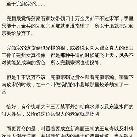
至于完颜宗弼……
完颜晟觉得蒲察石家奴带领四十万金兵都干不过宋军，手里
只能十万金兵的完颜宗弼那就更没指望了，所以干脆就把完颜
宗弼给放弃了。
完颜宗弼这货倒也光棍的很，或者说女真人跟女真人的便宜
三孙子建州女真很像，都是那种牛逼的时候能飞上天，风头不
对就能怂成狗的货色，所以完颜宗弼也想投降。
但是千不该万不该，完颜宗弼这货在跟着完颜宗瀚、宗望下
南攻宋的时候，在一个叫做汤阴的小县城那里烧杀劫掠了一
番。
恰好，有个统领大宋三万禁军外加朝鲜水师以及东瀛水师的
狠人姓岳，又恰好这位岳狠人的老家就是汤阴。
而更要命的是，叫嚣着要成立新高丽王朝的王龟寿以及朴得
欢等人倒行逆施，惹得朝鲜境内的棒子们怨声载道，当岳狠人