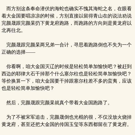
而方别这条奉命潜伏的海蛇也确实不愧其海蛇之名，在眼看
着大金国要唱凉凉的时候，方别直接以留得青山在的说法劝说
完颜晟跟完颜杲扔下黄龙府跑路，而跑路的方向则是黄龙府以
北再往北。
完颜晟跟完颜杲两兄弟一合计，寻思着跑路倒也不失为一个
正确的选择——
你看啊，咱大金国灭辽的时候是轻松简单加愉快吧？被赶到
西边的耶律大石干掉那个什么塞尔柱也是轻松简单加愉快吧？
等价换算一下，咱大金国要干掉跟塞尔柱差不多的蛮夷，应该
也是轻松简单加愉快吧？
然后，完颜晟跟完颜杲就真个带着大金国跑路了。
为了不被宋军追击，完颜晟倒也光棍的很，不仅没放火烧掉
黄龙府，甚至还把大金国的传国玉玺等东西都留在了黄龙府。