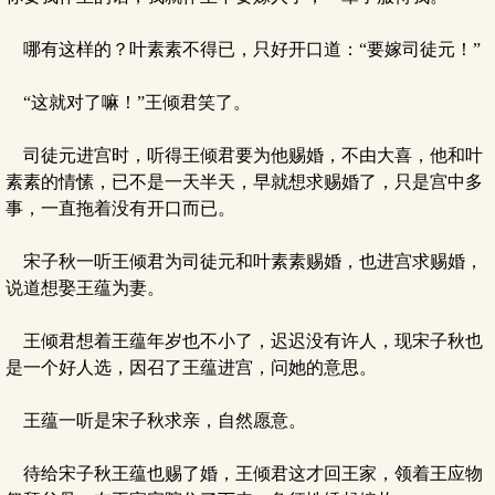
哪有这样的？叶素素不得已，只好开口道：“要嫁司徒元！”
“这就对了嘛！”王倾君笑了。
司徒元进宫时，听得王倾君要为他赐婚，不由大喜，他和叶
素素的情愫，已不是一天半天，早就想求赐婚了，只是宫中多
事，一直拖着没有开口而已。
宋子秋一听王倾君为司徒元和叶素素赐婚，也进宫求赐婚，
说道想娶王蕴为妻。
王倾君想着王蕴年岁也不小了，迟迟没有许人，现宋子秋也
是一个好人选，因召了王蕴进宫，问她的意思。
王蕴一听是宋子秋求亲，自然愿意。
待给宋子秋王蕴也赐了婚，王倾君这才回王家，领着王应物