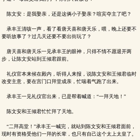
陈文安：是我娶亲，还是这俩小子娶亲？喧宾夺主了吧？
承丰王清咳一声，看了看唐天喜和唐天乐，喂，晚上还要不
要听故事了？过几天还要不要出街玩了？
唐天喜和唐天乐一见承丰王的眼神，只得不情不愿退开两
步，让陈文安站到王倾君跟前。
礼仪官本来候在殿内，听得人来报，说陈文安和王倾君临时
改变主意，要在宫门口拜堂成亲，忙喘着气跑了出来。
承丰王一见礼仪官出来，已是帮着喊道：“一拜天地！”
陈文安和王倾君忙忙拜了天地。
“二拜高堂！”承丰王一喊完，就站到陈文安和王倾君面前，
现时有资格受他们一拜的长辈，也只有自己这个太上太皇了。