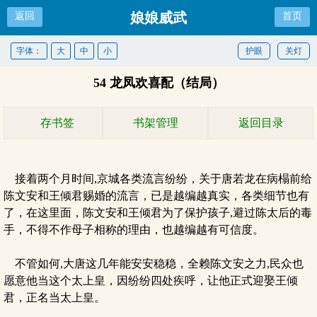
娘娘威武
返回
首页
字体：
大
中
小
护眼
关灯
54 龙凤欢喜配（结局）
存书签
书架管理
返回目录
接着两个月时间,京城各类流言纷纷，关于唐若龙在病榻前给
陈文安和王倾君赐婚的流言，已是越编越真实，各类细节也有
了，在这里面，陈文安和王倾君为了保护孩子,避过陈太后的毒
手，不得不作母子相称的理由，也越编越有可信度。
不管如何,大唐这几年能安安稳稳，全赖陈文安之力,民众也
愿意他当这个太上皇，因纷纷四处疾呼，让他正式迎娶王倾
君，正名当太上皇。