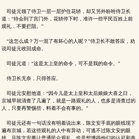
司徒元领了侍卫一层一层护住花轿，却又另外吩咐侍卫长
道：“待会到了宫门外，花轿停下时，准许一些平民百姓上前
观礼，不要拦阻。”
“这怎么成？万一混了有坏心的人呢？”侍卫长不敢答应，劝
说司徒元收回成命。
司徒元道：“这是太上皇的命令，可不是我的命令。”
侍卫长无奈，只得答应。
司徒元安慰他道：“因今儿是太上皇和太后娘娘大喜之日，
京城早就清查了几遍了，就是一路观礼的人，也多是清查过的
人，只要再警惕些，料着不会有事的。”
司徒元还有一句话没有明着说出来，陈文安手底的眼线现下
遍布京城，若这些观礼的人中有异动，可逃不过陈文安的眼
线。且陈文安要让普通民众观礼，也是想博得他们的认可和恭