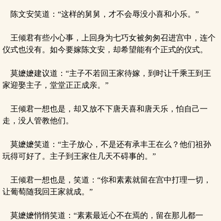
陈文安笑道：“这样的舅舅，才不会辱没小喜和小乐。”
王倾君有些小心事，上回身为七巧女被匆匆召进宫中，连个
仪式也没有。如今要嫁陈文安，却希望能有个正式的仪式。
莫嬷嬷建议道：“主子不若回王家待嫁，到时让千乘王到王
家迎娶主子，堂堂正正成亲。”
王倾君一想也是，却又放不下唐天喜和唐天乐，怕自己一
走，没人管教他们。
莫嬷嬷笑道：“主子放心，不是还有承丰王在么？他们祖孙
玩得可好了。主子到王家住几天不碍事的。”
王倾君一想也是，笑道：“你和素素就留在宫中打理一切，
让葡萄随我回王家就成。”
莫嬷嬷悄悄笑道：“素素最近心不在焉的，留在那儿都一