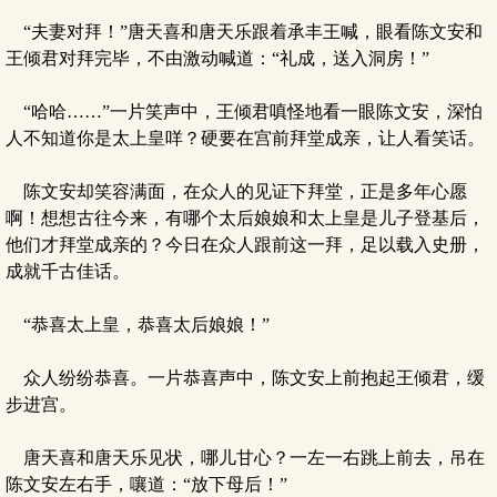
“夫妻对拜！”唐天喜和唐天乐跟着承丰王喊，眼看陈文安和
王倾君对拜完毕，不由激动喊道：“礼成，送入洞房！”
“哈哈……”一片笑声中，王倾君嗔怪地看一眼陈文安，深怕
人不知道你是太上皇咩？硬要在宫前拜堂成亲，让人看笑话。
陈文安却笑容满面，在众人的见证下拜堂，正是多年心愿
啊！想想古往今来，有哪个太后娘娘和太上皇是儿子登基后，
他们才拜堂成亲的？今日在众人跟前这一拜，足以载入史册，
成就千古佳话。
“恭喜太上皇，恭喜太后娘娘！”
众人纷纷恭喜。一片恭喜声中，陈文安上前抱起王倾君，缓
步进宫。
唐天喜和唐天乐见状，哪儿甘心？一左一右跳上前去，吊在
陈文安左右手，嚷道：“放下母后！”