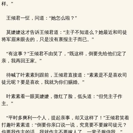
样。”
王倾君一怔，问道：“她怎么啦？”
莫嬷嬷这才告诉王倾君道：“主子不知道么？她最近和司徒
将军眉来眼去的，只是没有禀报主子而已。”
“有这事？”王倾君不由笑了，“既这样，倒要先给他们定了
亲，我再回王家。”
待喊了叶素素到跟前，王倾君直接道：“素素是不是喜欢司
徒元呢？要是喜欢，我就为你们赐婚。”
叶素素看一眼莫嬷嬷，微红了脸，低头道：“但凭主子作
主。”
“平时多爽利一个人，提起亲事，却又这样了！”王倾君笑着
打趣叶素素道：“倒要你亲口说一说，究竟要不要嫁司徒元？
你要我作主的话，我就作主不要嫁人了，一辈子服侍我。”