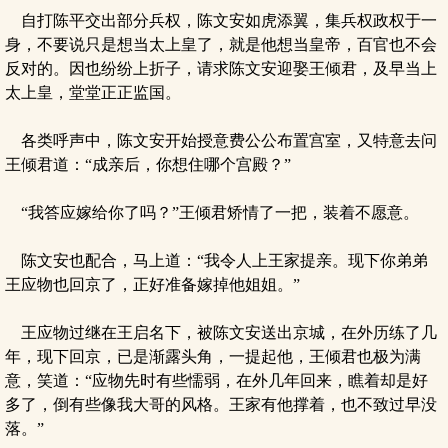
自打陈平交出部分兵权，陈文安如虎添翼，集兵权政权于一
身，不要说只是想当太上皇了，就是他想当皇帝，百官也不会
反对的。因也纷纷上折子，请求陈文安迎娶王倾君，及早当上
太上皇，堂堂正正监国。
各类呼声中，陈文安开始授意费公公布置宫室，又特意去问
王倾君道：“成亲后，你想住哪个宫殿？”
“我答应嫁给你了吗？”王倾君矫情了一把，装着不愿意。
陈文安也配合，马上道：“我令人上王家提亲。现下你弟弟
王应物也回京了，正好准备嫁掉他姐姐。”
王应物过继在王启名下，被陈文安送出京城，在外历练了几
年，现下回京，已是渐露头角，一提起他，王倾君也极为满
意，笑道：“应物先时有些懦弱，在外几年回来，瞧着却是好
多了，倒有些像我大哥的风格。王家有他撑着，也不致过早没
落。”