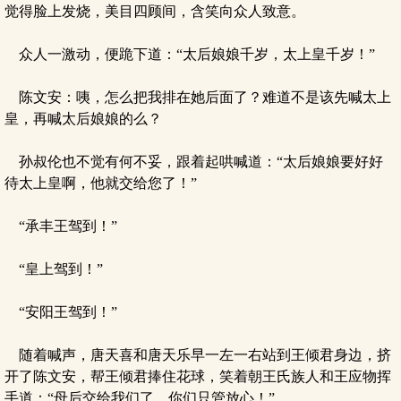
觉得脸上发烧，美目四顾间，含笑向众人致意。
众人一激动，便跪下道：“太后娘娘千岁，太上皇千岁！”
陈文安：咦，怎么把我排在她后面了？难道不是该先喊太上
皇，再喊太后娘娘的么？
孙叔伦也不觉有何不妥，跟着起哄喊道：“太后娘娘要好好
待太上皇啊，他就交给您了！”
“承丰王驾到！”
“皇上驾到！”
“安阳王驾到！”
随着喊声，唐天喜和唐天乐早一左一右站到王倾君身边，挤
开了陈文安，帮王倾君捧住花球，笑着朝王氏族人和王应物挥
手道：“母后交给我们了，你们只管放心！”