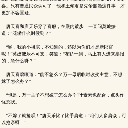
喜。只有普通民众认可了，他和王倾君是先帝赐婚这件事，才
更加不容置疑。
唐天喜和唐天乐穿了喜服，在殿内踱步，一直问莫嬷嬷
道：“花轿什么时候到？”
“哟，我的小祖宗，不知道的，还以为你们才是新郎官
呢！”莫嬷嬷乐不可支，笑道：“花轿一到，马上有人进来禀报
的，急什么呀？”
唐天喜嚷嚷道：“能不急么？万一母后临时改变主意，不想
嫁了怎么办？”
“也是，万一主子不想嫁了怎么办？”叶素素也配合，点头作
忧愁状。
“不嫁了就抢呗！”唐天乐比了比手势道：“咱们人多势众，可
以抢亲呀！”