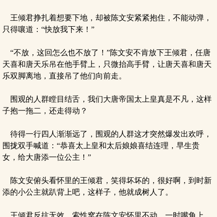
王倾君挣扎着想要下地，却被陈文安紧紧抱住，不能动弹，
只得嚷道：“快放我下来！”
“不放，这回怎么也不放了！”陈文安不肯放下王倾君，任唐
天喜和唐天乐吊在他手臂上，只微抬高手臂，让唐天喜和唐天
乐双脚离地，直接吊了他们向前走。
围观的人群瞠目结舌，我们大唐帝国太上皇真是不凡，这样
子抱一拖二，还走得动？
待得一行四人渐渐远了，围观的人群这才突然爆发出欢呼，
围拢双手喊道：“恭喜太上皇和太后娘娘喜结连理，早生贵
女，给大唐添一位公主！”
陈文安俯头看怀里的王倾君，笑得坏坏的，很好啊，到时新
添的小公主就趴背上吧，这样子，他就成树人了。
王倾君反抗无效，索性窝在陈文安怀里不动，一时嘴角上