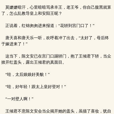
莫嬷嬷暗汗，心里暗暗骂承丰王，老王爷，你自己腹黑就算
了，怎么乱教导皇上和安阳王呢？
正说着，红锦匆匆进来报道：“花轿到宫门口了！”
唐天喜和唐天乐一听，欢呼着冲了出去，“太好了，母后终
于嫁进来了！”
这当下，陈文安已在宫门口踢轿门，抱了王倾君下轿，当众
掀开红盖头，露出王倾君的真面目。
“哇，太后娘娘好美貌！”
“哇，好年轻！跟太上皇好登对！”
“一对壁人啊！”
王倾君不意陈文安会当众揭开她的盖头，虽描了喜妆，犹自