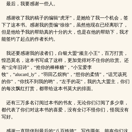
最后，我要感谢一些人。
感谢收了我的稿子的编辑“虎牙”，是她给了我一个机会，签
下了这本书。感谢我的责编“徐徐”，虽然他现在已经离职了，
但是他给予我的帮助真的十分的大，也是在他的帮助下，我才
能签约了起点的作者长约。
我还要感谢我的读者们，白银大盟“顽主小王”，百万打赏，
惶恐莫名，这本书写成了这样，更加觉得对不住你的欣赏。还
有“尘年旧诗”，“抢你的棒棒糖”，“小宝爱李
牧”，“alucard_ly”，“羽田乙烷狗”，“想你的柔情”，“诅咒该死
的你”，“你找不到我的哟”，“左手的花”，我的九大盟主，你们
的每次飘红打赏，都带给这本书莫大的排面。
还有三万多名订阅过本书的书友，无论你们订阅了多少章，
都代表了你们对这本书的喜爱，没有全订不怪你们，怪我没有
写好。
感谢一直陪伴到最后的“八百铁骑”，写作两年，能有你们这