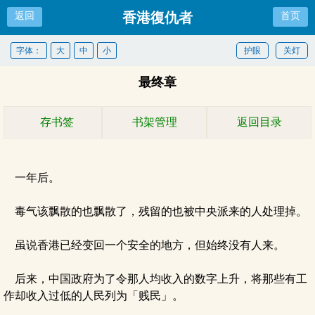
香港復仇者
返回
首页
字体：
大
中
小
护眼
关灯
最终章
存书签
书架管理
返回目录
一年后。
毒气该飘散的也飘散了，残留的也被中央派来的人处理掉。
虽说香港已经变回一个安全的地方，但始终没有人来。
后来，中国政府为了令那人均收入的数字上升，将那些有工
作却收入过低的人民列为「贱民」。