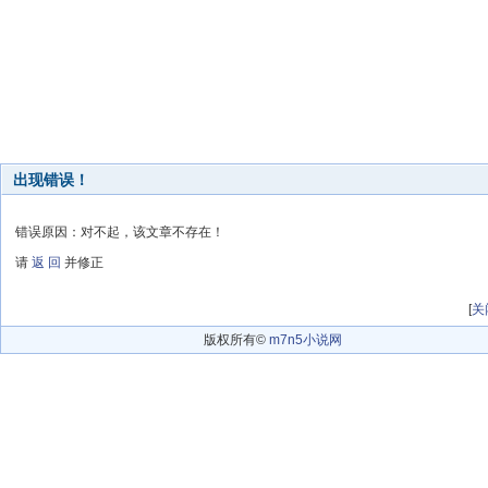
出现错误！
错误原因：对不起，该文章不存在！
请
返 回
并修正
[
关
版权所有©
m7n5小说网