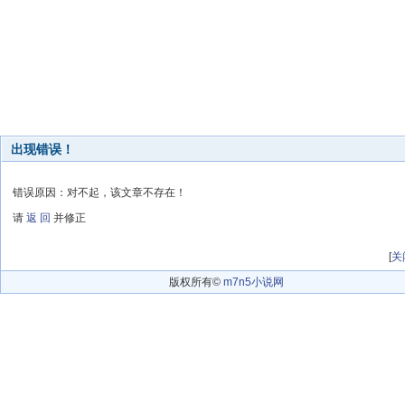
出现错误！
错误原因：对不起，该文章不存在！
请
返 回
并修正
[
关
版权所有©
m7n5小说网